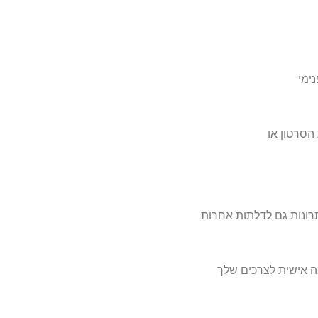
נימ
י
הסרטון או
רונות גם לדלתות אחרו
ת
מה
אישית לצרכים של
ך