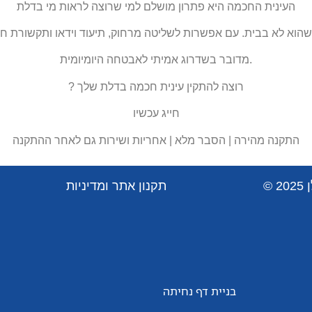
העינית החכמה היא פתרון מושלם למי שרוצה לראות מי בדלת
שהוא לא בבית. עם
אפשרות
לשליטה מרחוק, תיעוד וידאו ותקשורת ח
.מדובר בשדרוג אמיתי לאבטחה היומיומי
ת
רוצה להתקין עינית חכמה בדלת שלך
?
חייג עכשיו
התקנה מהירה | הסבר מלא | אחריות ושירות גם לאחר ההתקנה
©
תקנון אתר ומדיניות
בניית דף נחיתה