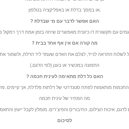
.או במסך בדלת או באפליקציה בטלפו
ן
האם אפשר לדבר עם מי שבדלת
?
גמים עם תקשורת דו
כיוונית מאפשרים שיחה בזמן אמת דרך רמקול פ
מה קורה אם אין אף
אחד בבית
?
ל לשלוח התראה לנייד, לצלם את האדם שעמד ליד הדלת, ולשמור את 
התמונה במכשיר או בענן (לפי הדגם
.)
האם כל דלת מתאימה לעינית חכמה
?
ת החכמות מותאמות לפתח סטנדרטי של דלתות פלדלת, אך קיימים
.פת
מה המחיר של עינית חכמה
דגם, איכות הצילום, החיבורים והפיצ’רים. מומלץ לקבל ייעוץ והתא
לסיכום