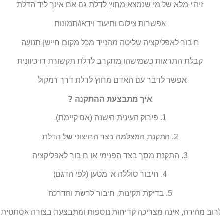
זיהוי מלא של מי שנמצא מחוץ לדלת
גם אם אינך ליד הדלת
אפשרות צילום ותיעוד וידאו/תמונות
חיבור לאפליקציה
שליטה מהנייד מכל מקום
חיישן תנועה
קבלת התראות כשמישהו מתקרב לדלת
תקשורת דו
כיוונית
אפשר לדבר עם האדם מחוץ לדלת דרך רמקול
איך מתבצעת ההתקנה
?
1.
פירוק העינית הישנה (אם קיימ
ת).
2.
התקנת המצלמה בצד החיצוני של הדלת
3. התקנת מסך בצד הפנימי או חיבור לאפליקציה
4. חיבור סוללה או מטען (לפי הדגם
)
5.
בדיקת תקינות, חיבור לרשת והדרכה
וב מהירה, אינה מצריכה קדיחות נוספות ומתבצעת בצורה אסתטית ו