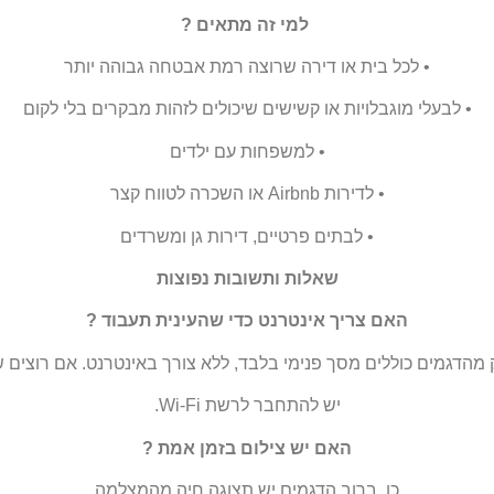
למי זה מתאי
ם ?
•
לכל בית או דירה שרוצה רמת אבטחה גבוהה יותר
•
לבעלי מוגבלויות או קשישים
שיכולים לזהות מבקרים בלי לקום
•
למשפחות עם ילדים
•
לדירות
Airbnb
או השכרה לטווח קצר
•
לבתים פרטיים, דירות גן ומשרדים
שאלות ותשובות נפוצות
האם צריך אינטרנט כדי שהעינית תעבוד
?
 מהדגמים כוללים מסך פנימי בלבד, ללא צורך באינטרנט. אם רוצים 
יש להתחבר לרשת
Wi-Fi.
האם יש צילום בזמן אמ
ת ?
כן. ברוב הדגמים יש תצוגה חיה מהמצלמה