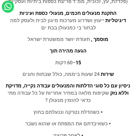
(פלדלת, עץ, זכוכית, ממ”
ד
פריצת כספות ביתיות ועסקיות
התקנת מנעולים חכמים, מנעולי כספת ועיניות
דיגיטליות
ייעוץ ושדרוג מערכות מיגון לבית ולעסק
למה
לבחור בי כמנעולן בבת ים
מוסמך ,
תעודת יושר ממשטרת ישראל
הגעה מהירה תוך
15
–
60
דקות
שירות
24
שעות ביממה, כולל שבתות וחגים
ניסיון עם כל סוגי הדלתות והמנעולים עבודה נקייה, מדויקת
וללא נזק
שקיפות מלאה במחיר
אחריות על כל עבודה
מתי
כדאי להזמין מנעולן
?
•
כשהדלת נטרקה וננעלתם בחוץ
•
כשאיבדתם את המפתח או שהוא נשבר
•
לאחר פריצה