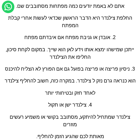
אתם לא באמת יודעים כמה מפתחות מסתובבים שם.
החלפת צילנדר היא הדבר הראשון שכדאי לעשות אחרי קבלת
המפת
ח
2. אובדן או גניבת מפתח
אם איבדתם מפתח
ייתכן שמישהו ימצא אותו וידע לאן הוא שייך. במקום לקחת סיכון,
החליפו את ה
צילנדר
3. ניסיון פריצה או פריצה בפועל
גם אם הפורץ לא הצליח להיכנס
הוא כנראה גרם נזק ל
צילנדר
. במקרה כזה, חשוב להחליף
צילנדר
לאחד חזק ובטיחותי יות
ר
4.
צילנדר
ישן או תקול
צילנדר
שמתחיל להיתקע, מסתובב בקושי או משמיע רעשים
מוזרים
מאותת לכם שהגיע הזמן
להחלי
ף.